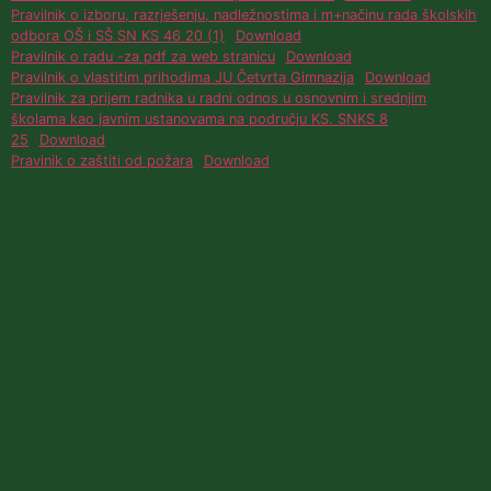
Pravilnik o izboru, razrješenju, nadležnostima i m+načinu rada školskih
odbora OŠ i SŠ SN KS 46 20 (1)
Download
Pravilnik o radu -za pdf za web stranicu
Download
Pravilnik o vlastitim prihodima JU Četvrta Gimnazija
Download
Pravilnik za prijem radnika u radni odnos u osnovnim i srednjim
školama kao javnim ustanovama na području KS. SNKS 8
25
Download
Pravinik o zaštiti od požara
Download