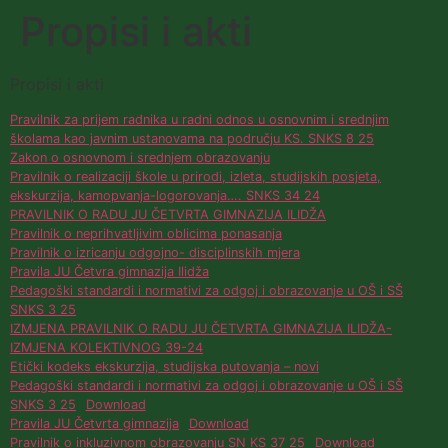
Propisi i akti
Propisi i akti
Pravilnik za prijem radnika u radni odnos u osnovnim i srednjim
školama kao javnim ustanovama na području KS. SNKS 8 25
Zakon o osnovnom i srednjem obrazovanju
Pravilnik o realizaciji škole u prirodi, izleta, studijskih posjeta,
ekskurzija, kamopvanja-logorovanja…. SNKS 34 24
PRAVILNIK O RADU JU ČETVRTA GIMNAZIJA ILIDŽA
Pravilnik o neprihvatljivim oblicima ponasanja
Pravilnik o izricanju odgojno- disciplinskih mjera
Pravila JU Četvra gimnazija Ilidža
Pedagoški standardi i normativi za odgoj i obrazovanje u OŠ i SŠ
SNKS 3 25
IZMJENA PRAVILNIK O RADU JU ČETVRTA GIMNAZIJA ILIDŽA-
IZMJENA KOLEKTIVNOG 39-24
Etički kodeks ekskurzija, studijska putovanja – novi
Pedagoški standardi i normativi za odgoj i obrazovanje u OŠ i SŠ
SNKS 3 25
Download
Pravila JU Četvrta gimnazija
Download
Pravilnik o inkluzivnom obrazovanju SN KS 37 25
Download