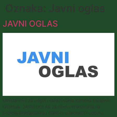
Oznaka:
Javni oglas
JAVNI OGLAS
Ministarstvo za odgoj i obrazovanje Kantona Sarajevo
raspisuje JAVNI OGLAS za izbor i imenovanje na
pozicije predsjednika i članova u školskom odboru